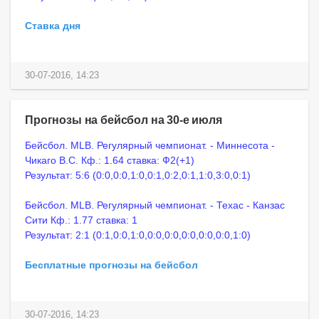
Ставка дня
30-07-2016, 14:23
Прогнозы на бейсбол на 30-е июля
Бейсбол. MLB. Регулярный чемпионат. - Миннесота -
Чикаго В.С. Кф.: 1.64 ставка: Ф2(+1)
Результат: 5:6 (0:0,0:0,1:0,0:1,0:2,0:1,1:0,3:0,0:1)
Бейсбол. MLB. Регулярный чемпионат. - Техас - Канзас
Сити Кф.: 1.77 ставка: 1
Результат: 2:1 (0:1,0:0,1:0,0:0,0:0,0:0,0:0,0:0,1:0)
Бесплатные прогнозы на бейсбол
30-07-2016, 14:23