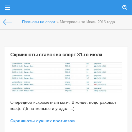
Прогнозы на спорт
» Материалы за Июль 2016 года
Скриншоты ставок на спорт 31-го июля
Очередной искрометный матч. В конце, подстраховал
коэф. 7,5 на меньше и угадал...:)
Скриншоты лучших прогнозов