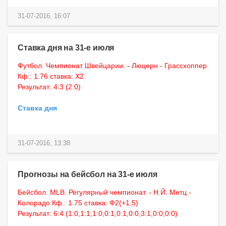
31-07-2016, 16:07
Ставка дня на 31-е июля
Футбол. Чемпионат Швейцарии. - Люцерн - Грассхоппер
Кф.: 1.76 ставка: X2
Результат: 4:3 (2:0)
Ставка дня
31-07-2016, 13:38
Прогнозы на бейсбол на 31-е июля
Бейсбол. MLB. Регулярный чемпионат. - Н.Й. Метц -
Колорадо Кф.: 1.75 ставка: Ф2(+1.5)
Результат: 6:4 (1:0,1:1,1:0,0:1,0:1,0:0,3:1,0:0,0:0)