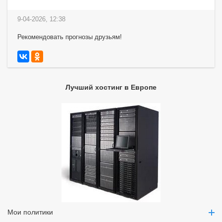
9-04-2026, 12:38
Рекомендовать прогнозы друзьям!
Лучший хостинг в Европе
Мои политики