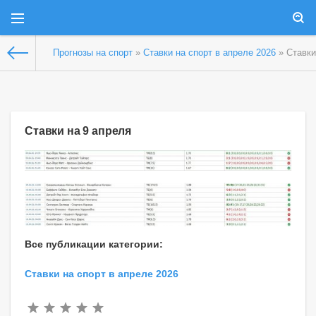
Прогнозы на спорт
»
Ставки на спорт в апреле 2026
» Ставки
Ставки на 9 апреля
Все публикации категории:
Ставки на спорт в апреле 2026