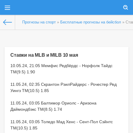
Прогнозы на спорт
»
Бесплатные прогнозы на бейсбол
» Ста
Ставки на MLB и MILB 10 мая
10.05.24, 21:05 Мемфис Редбёрдс - Норфолк Тайдс
ТМ(9.5) 1.90
11.05.24, 02:35 Скрантон РэилРайдерс - Рочестер Ред
Уингз ТМ(10.5) 1.85
11.05.24, 03:05 Балтимор Ориолс - Аризона
Даймондбэкс ТМ(8.5) 1.74
11.05.24, 03:05 Толедо Мад Хенс - Сент-Пол Сэйнтс
ТМ(10.5) 1.85