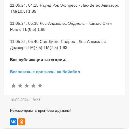
11.05.24, 04:15 Раунд Рок Экспресс - Лас-Вегас Авиаторс
ТМ(10.5) 1.85
11.05.24, 05:38 Лос-Анджелес Энджелс - Канзас Сити
Роялс ТБ(8.5) 1.88
11.05.24, 05:40 Сан-Диего Падрес - Лос-Анджелес
Доджерс ТМ(7.5) ТМ(7.5) 1.93
Все публикации категории:
Бесплатные прогнозы на бейсбол
10-05-2024, 18:23
Рекомендовать прогнозы друзьям!