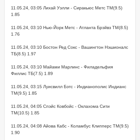
11.05.24, 03:05 Лихай Уэлли - Сиракьюc Метс ТМ(9.5)
1.85
11.05.24, 03:10 Нью-Йорк Метс - Атланта Брэйвз ТМ(8.5)
1.76
11.05.24, 03:10 Бостон Ред Сокс - Вашингтон Нэшионалс
ТБ(8.5) 1.97
11.05.24, 03:10 Майами Марлинс - Филадельфия
Филлис ТБ(7.5) 1.89
11.05.24, 03:15 Луисвилл Бэтс - Индианополис Индианс
ТМ(9.5) 1.85
11.05.24, 04:05 Спэйс Ковбойс - Оклахома Сити
ТМ(10.5) 1.85
11.05.24, 04:08 Айова Кабс - Коламбус Клипперс ТМ(9.5)
1.90