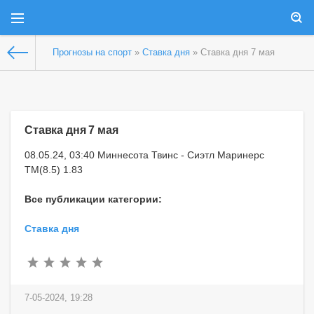
Прогнозы на спорт
»
Ставка дня
» Ставка дня 7 мая
Ставка дня 7 мая
08.05.24, 03:40 Миннесота Твинс - Сиэтл Маринерс
ТМ(8.5) 1.83
Все публикации категории:
Ставка дня
7-05-2024, 19:28