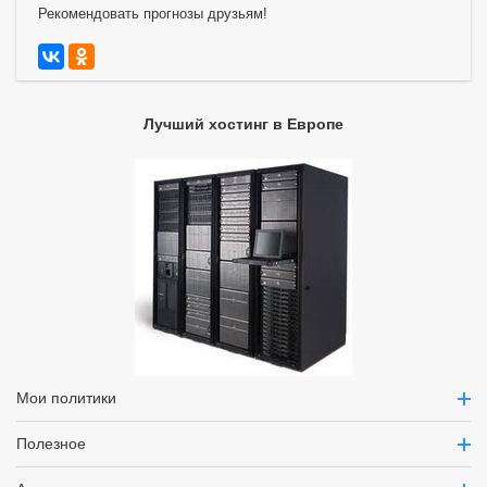
Рекомендовать прогнозы друзьям!
Лучший хостинг в Европе
Мои политики
Полезное