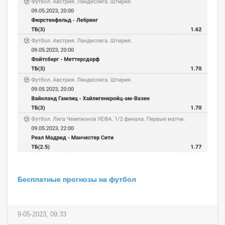
Бесплатные прогнозы на футбол
9-05-2023, 09:33