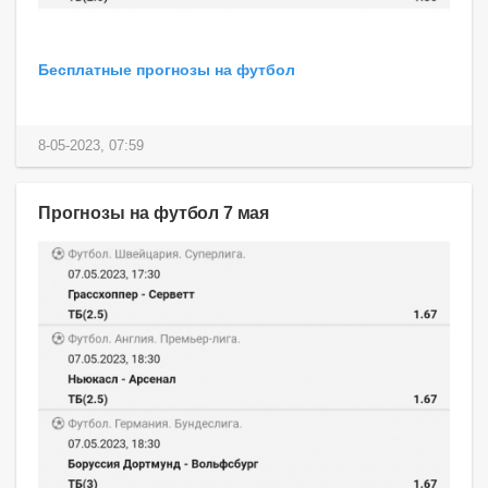
Бесплатные прогнозы на футбол
8-05-2023, 07:59
Прогнозы на футбол 7 мая