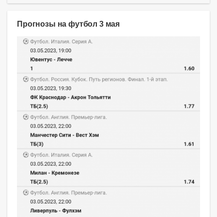
Прогнозы на футбол 3 мая