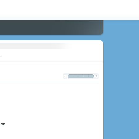
я
ями