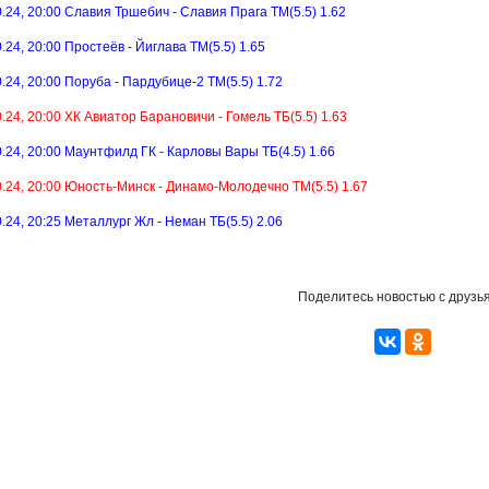
0.24, 20:00 Славия Тршебич - Славия Прага ТМ(5.5) 1.62
.24, 20:00 Простеёв - Йиглава ТМ(5.5) 1.65
0.24, 20:00 Поруба - Пардубице-2 ТМ(5.5) 1.72
0.24, 20:00 ХК Авиатор Барановичи - Гомель ТБ(5.5) 1.63
0.24, 20:00 Маунтфилд ГК - Карловы Вары ТБ(4.5) 1.66
0.24, 20:00 Юность-Минск - Динамо-Молодечно ТМ(5.5) 1.67
0.24, 20:25 Металлург Жл - Неман ТБ(5.5) 2.06
Поделитесь новостью с друзь