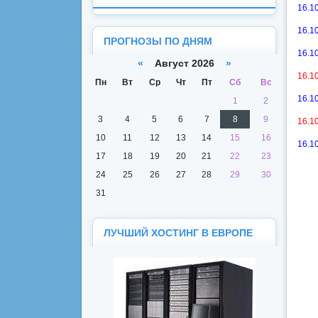
16.1
16.10
ПРОГНОЗЫ ПО ДНЯМ
16.1
«
Август 2026
»
16.1
Пн
Вт
Ср
Чт
Пт
Сб
Вс
16.1
1
2
3
4
5
6
7
8
9
16.1
10
11
12
13
14
15
16
16.1
17
18
19
20
21
22
23
24
25
26
27
28
29
30
31
ЛУЧШИЙ ХОСТИНГ В ЕВРОПЕ