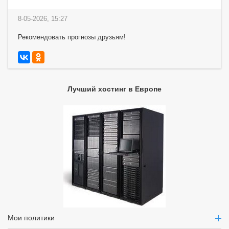
8-05-2026, 15:27
Рекомендовать прогнозы друзьям!
Лучший хостинг в Европе
Мои политики