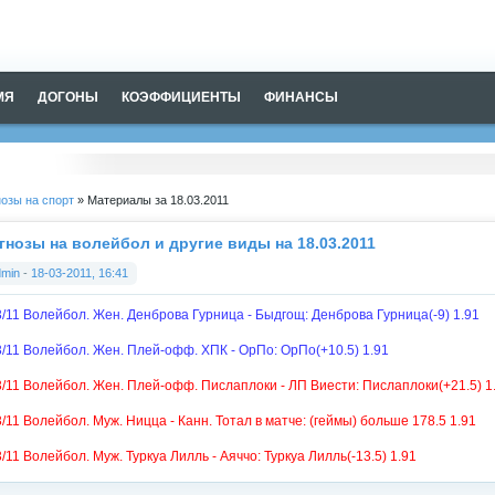
МЯ
ДОГОНЫ
КОЭФФИЦИЕНТЫ
ФИНАНСЫ
озы на спорт
» Материалы за 18.03.2011
гнозы на волейбол и другие виды на 18.03.2011
dmin
-
18-03-2011, 16:41
3/11 Волейбол. Жен. Денброва Гурница - Быдгощ: Денброва Гурница(-9) 1.91
3/11 Волейбол. Жен. Плей-офф. ХПК - ОрПо: ОрПо(+10.5) 1.91
3/11 Волейбол. Жен. Плей-офф. Пислаплоки - ЛП Виести: Пислаплоки(+21.5) 1
3/11 Волейбол. Муж. Ницца - Канн. Тотал в матче: (геймы) больше 178.5 1.91
/11 Волейбол. Муж. Туркуа Лилль - Аяччо: Туркуа Лилль(-13.5) 1.91