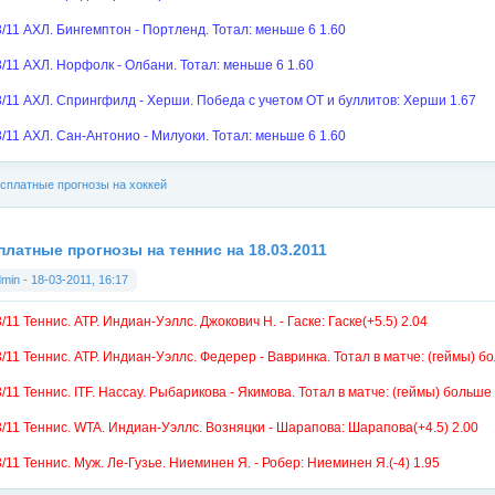
3/11 АХЛ. Бингемптон - Портленд. Тотал: меньше 6 1.60
3/11 АХЛ. Норфолк - Олбани. Тотал: меньше 6 1.60
3/11 АХЛ. Спрингфилд - Херши. Победа с учетом ОТ и буллитов: Херши 1.67
3/11 АХЛ. Сан-Антонио - Милуоки. Тотал: меньше 6 1.60
сплатные прогнозы на хоккей
платные прогнозы на теннис на 18.03.2011
dmin
-
18-03-2011, 16:17
/11 Теннис. ATP. Индиан-Уэллс. Джокович Н. - Гаске: Гаске(+5.5) 2.04
3/11 Теннис. ATP. Индиан-Уэллс. Федерер - Вавринка. Тотал в матче: (геймы) б
3/11 Теннис. ITF. Нассау. Рыбарикова - Якимова. Тотал в матче: (геймы) больше 
3/11 Теннис. WTA. Индиан-Уэллс. Возняцки - Шарапова: Шарапова(+4.5) 2.00
3/11 Теннис. Муж. Ле-Гузье. Ниеминен Я. - Робер: Ниеминен Я.(-4) 1.95