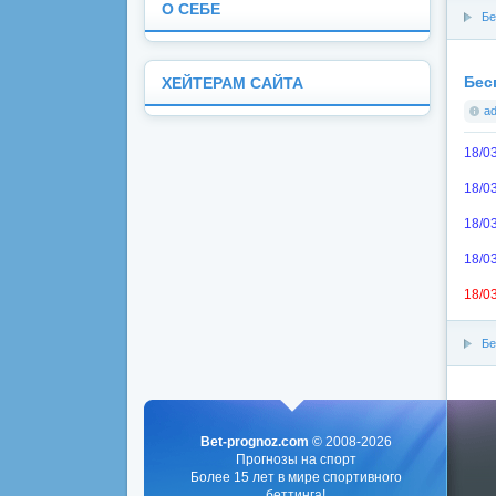
О СЕБЕ
Бе
Бес
ХЕЙТЕРАМ САЙТА
a
18/0
18/0
18/0
18/0
18/0
Бе
Bet-prognoz.com
© 2008-2026
Прогнозы на спорт
Более 15 лет в мире спортивного
беттинга!