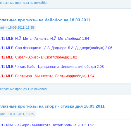
сплатные прогнозы на волейбол
платные прогнозы на бейсбол на 18.03.2011
dmin
-
18-03-2011, 16:38
3/11 MLB. Н.Й. Метс - Атланта: Н.Й. Метс(победа) 1.94
3/11 MLB. Сан-Франциско - Л.А. Доджерс: Л.А. Доджерс(победа) 2.06
3/11 MLB. Сиэтл - Аризона: Сиэтл(победа) 1.82
3/11 MLB. Чикаго Кабс - Цинциннати: Цинциннати(победа) 2.08
3/11 MLB. Балтимор - Миннесота: Балтимор(победа) 1.94
сплатные прогнозы на бейсбол
платные прогнозы на спорт - ставка дня 18.03.2011
dmin
-
18-03-2011, 16:35
3/11 NBA. Лейкерс - Миннесота. Тотал: больше 201.5 1.96