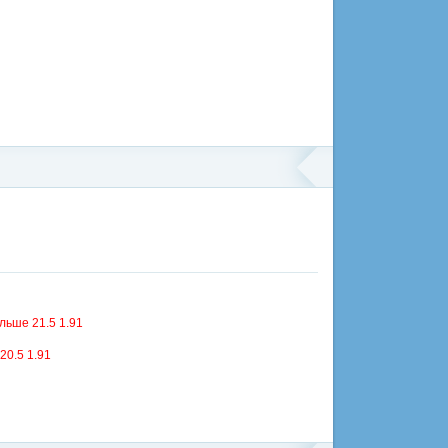
ольше 21.5 1.91
20.5 1.91