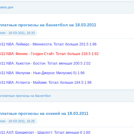
авка дня
платные прогнозы на баскетбол на 18.03.2011
dmin
-
18-03-2011, 16:33
3/11 NBA. Лейкерс - Миннесота. Тотал: больше 201.5 1.96
3/11 NBA. Финикс - Голден Стэйт. Тотал: больше 216.5 1.92
3/11 NBA. Хьюстон - Бостон. Тотал: меньше 200.5 2.02
3/11 NBA. Милуоки - Нью-Джерси: Милуоки(-5) 1.96
3/11 NBA. Атланта - Майами. Тотал: больше 184.5 1.98
сплатные прогнозы на баскетбол
платные прогнозы на хоккей на 18.03.2011
dmin
-
18-03-2011, 16:25
3/11 АХЛ. Бриджпорт - Шарлотт. Тотал: меньше 6 1.60