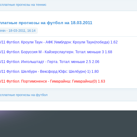
сплатные прогнозы на теннис
платные прогнозы на футбол на 18.03.2011
dmin
-
18-03-2011, 16:14
3/11 Футбол. Кроули Таун - АФК Уимблдон: Кроули Таун(победа) 1.62
3/11 Футбол. Боруссия М - Кайзерслаутерн. Тотал: меньше 3 1.68
3/11 Футбол. Ингольштадт - Герта. Тотал: меньше 2.5 2.06
3/11 Футбол. Шелбурн - Вексфорд Юфс: Шелбурн(-1) 1.80
3/11 Футбол. Портимоненсе - Гимарайнш: Гимарайнш(0) 1.63
сплатные прогнозы на футбол