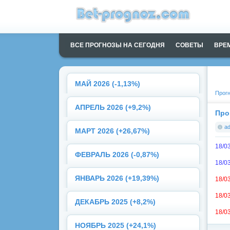
ВСЕ ПРОГНОЗЫ НА СЕГОДНЯ
СОВЕТЫ
ВРЕ
МАЙ 2026 (-1,13%)
Прогн
АПРЕЛЬ 2026 (+9,2%)
Про
a
МАРТ 2026 (+26,67%)
18/0
ФЕВРАЛЬ 2026 (-0,87%)
18/0
ЯНВАРЬ 2026 (+19,39%)
18/0
18/0
ДЕКАБРЬ 2025 (+8,2%)
18/03
НОЯБРЬ 2025 (+24,1%)