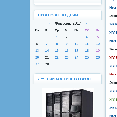
Итог
ПРОГНОЗЫ ПО ДНЯМ
Эксп
«
Февраль 2017
»
ЖК Б
Пн
Вт
Ср
Чт
Пт
Сб
Вс
УГЛ 
1
2
3
4
5
Итог
6
7
8
9
10
11
12
Эксп
13
14
15
16
17
18
19
20
21
22
23
24
25
26
УГЛ 
27
28
УГЛ 
Итог
ЛУЧШИЙ ХОСТИНГ В ЕВРОПЕ
Эксп
УГЛ 
УГЛ 
ЖК К
Итог