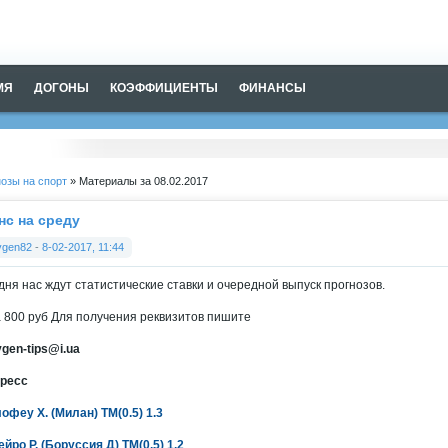
МЯ
ДОГОНЫ
КОЭФФИЦИЕНТЫ
ФИНАНСЫ
озы на спорт
» Материалы за 08.02.2017
нс на среду
vgen82
-
8-02-2017, 11:44
дня нас ждут статистические ставки и очередной выпуск прогнозов.
 800 руб Для получения реквизитов пишите
vgen-tips@i.ua
ресс
офеу Х. (Милан) ТМ(0.5) 1.3
ейро Р. (Боруссия Д) ТМ(0.5) 1.2