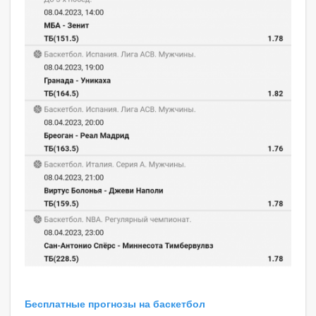
Бесплатные прогнозы на баскетбол