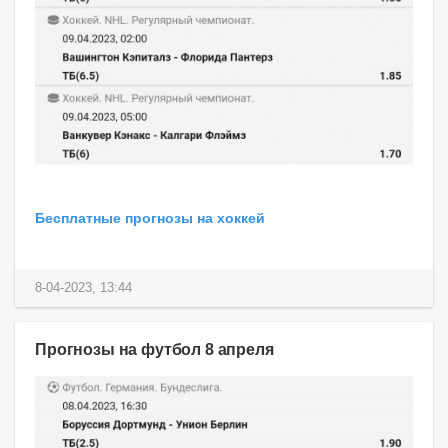
Бесплатные прогнозы на хоккей
8-04-2023, 13:44
Прогнозы на футбол 8 апреля