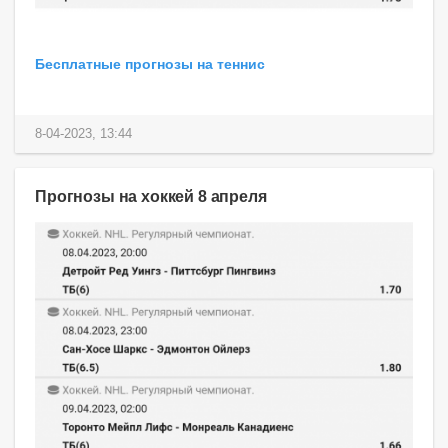
Бесплатные прогнозы на теннис
8-04-2023, 13:44
Прогнозы на хоккей 8 апреля