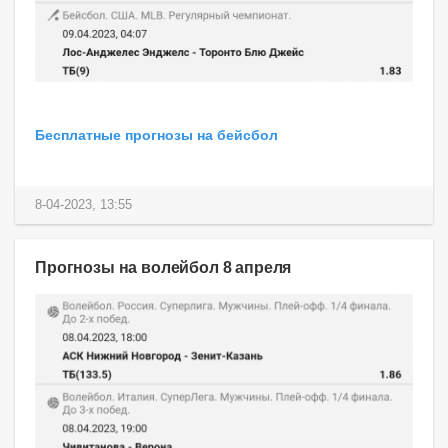
Бесплатные прогнозы на бейсбол
8-04-2023, 13:55
Прогнозы на волейбол 8 апреля