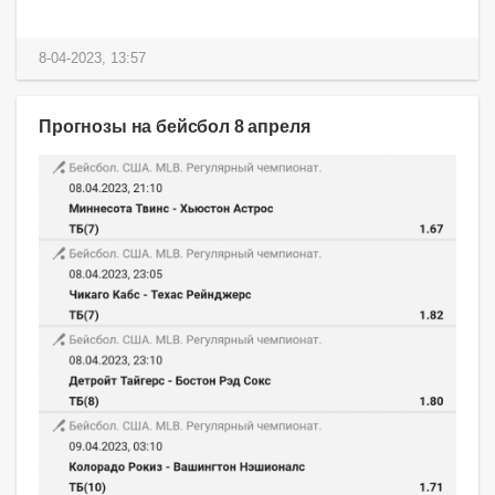
8-04-2023, 13:57
Прогнозы на бейсбол 8 апреля