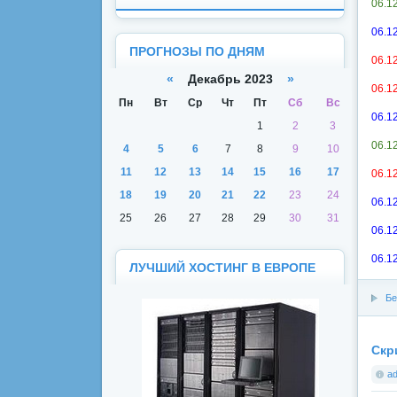
06.1
06.1
ПРОГНОЗЫ ПО ДНЯМ
06.1
«
Декабрь 2023
»
06.1
Пн
Вт
Ср
Чт
Пт
Сб
Вс
06.12
1
2
3
06.1
4
5
6
7
8
9
10
11
12
13
14
15
16
17
06.1
18
19
20
21
22
23
24
06.1
25
26
27
28
29
30
31
06.1
06.1
ЛУЧШИЙ ХОСТИНГ В ЕВРОПЕ
Бе
Скр
a