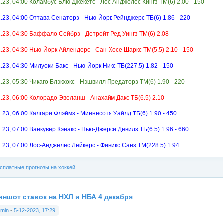
2.23, 04:00 Коламбус Блю Джекетс - Лос-Анджелес Кингз ТМ(6) 2.00 - 150
2.23, 04:00 Оттава Сенаторз - Нью-Йорк Рейнджерс ТБ(6) 1.86 - 220
2.23, 04:30 Баффало Сейбрз - Детройт Ред Уингз ТМ(6) 2.08
2.23, 04:30 Нью-Йорк Айлендерс - Сан-Хосе Шаркс ТМ(5.5) 2.10 - 150
.23, 04:30 Милуоки Бакс - Нью-Йорк Никс ТБ(227.5) 1.82 - 150
2.23, 05:30 Чикаго Блэкхокс - Нэшвилл Предаторз ТМ(6) 1.90 - 220
2.23, 06:00 Колорадо Эвеланш - Анахайм Дакс ТБ(6.5) 2.10
2.23, 06:00 Калгари Флэймз - Миннесота Уайлд ТБ(6) 1.90 - 450
2.23, 07:00 Ванкувер Кэнакс - Нью-Джерси Девилз ТБ(6.5) 1.96 - 660
2.23, 07:00 Лос-Анджелес Лейкерс - Финикс Санз ТМ(228.5) 1.94
сплатные прогнозы на хоккей
иншот ставок на НХЛ и НБА 4 декабря
dmin
-
5-12-2023, 17:29