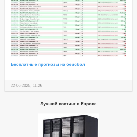
Бесплатные прогнозы на бейсбол
22-06-2025, 11:26
Лучший хостинг в Европе