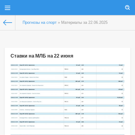
Прогнозы на спорт
» Материалы за 22.06.2025
Ставки на МЛБ на 22 июня