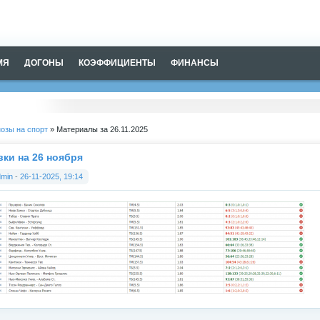
МЯ
ДОГОНЫ
КОЭФФИЦИЕНТЫ
ФИНАНСЫ
озы на спорт
» Материалы за 26.11.2025
вки на 26 ноября
dmin
-
26-11-2025, 19:14