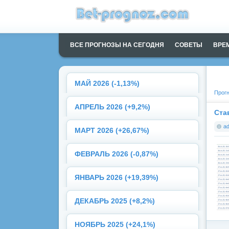
ВСЕ ПРОГНОЗЫ НА СЕГОДНЯ
СОВЕТЫ
ВРЕ
МАЙ 2026 (-1,13%)
Прогн
АПРЕЛЬ 2026 (+9,2%)
Ста
a
МАРТ 2026 (+26,67%)
ФЕВРАЛЬ 2026 (-0,87%)
ЯНВАРЬ 2026 (+19,39%)
ДЕКАБРЬ 2025 (+8,2%)
НОЯБРЬ 2025 (+24,1%)