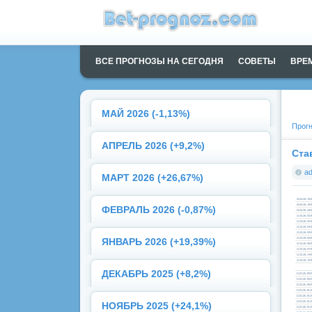
ВСЕ ПРОГНОЗЫ НА СЕГОДНЯ
СОВЕТЫ
ВРЕ
МАЙ 2026 (-1,13%)
Прогн
АПРЕЛЬ 2026 (+9,2%)
Ста
a
МАРТ 2026 (+26,67%)
ФЕВРАЛЬ 2026 (-0,87%)
ЯНВАРЬ 2026 (+19,39%)
ДЕКАБРЬ 2025 (+8,2%)
НОЯБРЬ 2025 (+24,1%)