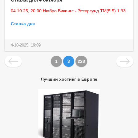
04.10.25, 20:00 Нюбро Викингс - Эстерсунд ТМ(5.5) 1.93
Ставка дня
4-10-2025, 19:09
1
3
228
Лучший хостинг в Европе