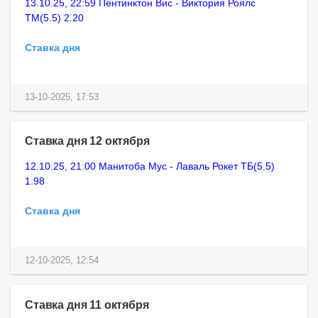
13.10.25, 22:59 Пентинктон Вис - Виктория Роялс
ТМ(5.5) 2.20
Ставка дня
13-10-2025, 17:53
Ставка дня 12 октября
12.10.25, 21:00 Манитоба Мус - Лаваль Рокет ТБ(5.5)
1.98
Ставка дня
12-10-2025, 12:54
Ставка дня 11 октября