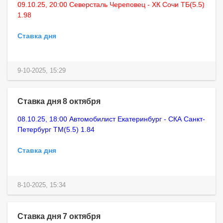
09.10.25, 20:00 Северсталь Череповец - ХК Сочи ТБ(5.5)
1.98
Ставка дня
9-10-2025, 15:29
Ставка дня 8 октября
08.10.25, 18:00 Автомобилист Екатеринбург - СКА Санкт-
Петербург ТМ(5.5) 1.84
Ставка дня
8-10-2025, 15:34
Ставка дня 7 октября