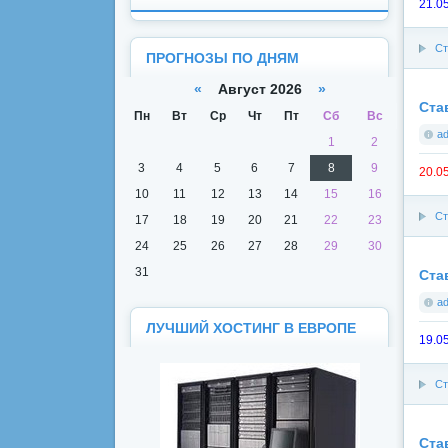
21.0
Ст
ПРОГНОЗЫ ПО ДНЯМ
«
Август 2026
»
Ста
Пн
Вт
Ср
Чт
Пт
Сб
Вс
a
1
2
3
4
5
6
7
8
9
20.0
10
11
12
13
14
15
16
Ст
17
18
19
20
21
22
23
24
25
26
27
28
29
30
31
Ста
a
ЛУЧШИЙ ХОСТИНГ В ЕВРОПЕ
19.0
Ст
Ста