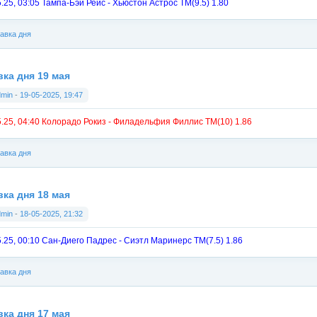
5.25, 03:05 Тампа-Бэй Рейс - Хьюстон Астрос ТМ(9.5) 1.80
авка дня
вка дня 19 мая
dmin
-
19-05-2025, 19:47
5.25, 04:40 Колорадо Рокиз - Филадельфия Филлис ТМ(10) 1.86
авка дня
вка дня 18 мая
dmin
-
18-05-2025, 21:32
5.25, 00:10 Сан-Диего Падрес - Сиэтл Маринерс ТМ(7.5) 1.86
авка дня
вка дня 17 мая