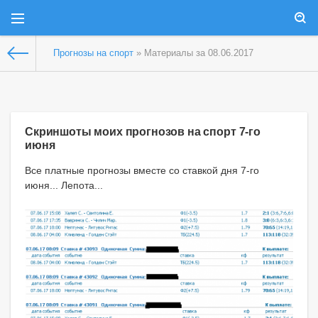
Прогнозы на спорт
» Материалы за 08.06.2017
Скриншоты моих прогнозов на спорт 7-го
июня
Все платные прогнозы вместе со ставкой дня 7-го
июня... Лепота...