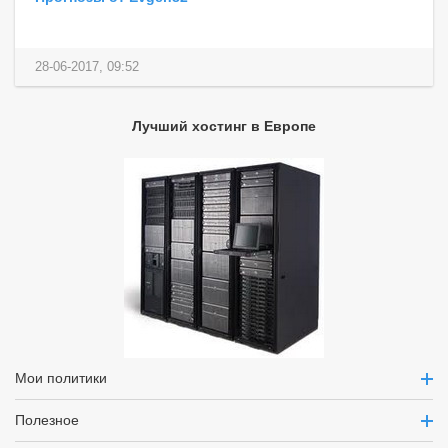
28-06-2017, 09:52
Лучший хостинг в Европе
Мои политики
Полезное