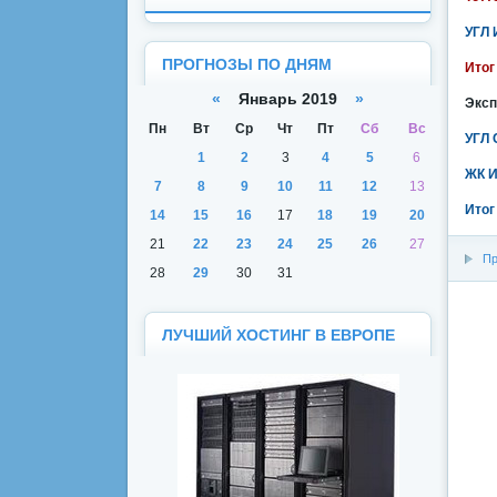
УГЛ 
ПРОГНОЗЫ ПО ДНЯМ
Итог
«
Январь 2019
»
Эксп
Пн
Вт
Ср
Чт
Пт
Сб
Вс
УГЛ 
1
2
3
4
5
6
ЖК И
7
8
9
10
11
12
13
Итог
14
15
16
17
18
19
20
21
22
23
24
25
26
27
Пр
28
29
30
31
ЛУЧШИЙ ХОСТИНГ В ЕВРОПЕ