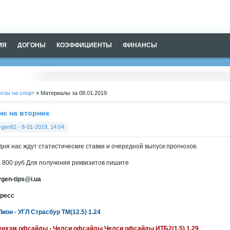
МЯ
ДОГОНЫ
КОЭФФИЦИЕНТЫ
ФИНАНСЫ
озы на спорт
» Материалы за 08.01.2019
нс на вторник
vgen82
-
8-01-2019, 14:04
дня нас ждут статистические ставки и очередной выпуск прогнозов.
 800 руб Для получения реквизитов пишите
vgen-tips@i.ua
ресс
Лион - УГЛ Страсбур ТМ(12.5) 1.24
енхэм офсайды - Челси офсайды Челси офсайды ИТБ2(1.5) 1.29