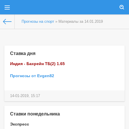
Прогнозы на спорт
» Материалы за 14.01.2019
Ставка дня
Индия - Бахрейн ТБ(2) 1.65
Прогнозы от Evgen82
14-01-2019, 15:17
Ставки понедельника
Экспресс