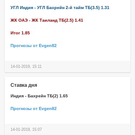
УГЛ Индия - УГЛ Бахрейн 2-й тайм ТБ(3.5) 1.31
ЖК ОАЭ - ЖК Таиланд ТБ(2.5) 1.41
Итог 1.85
Прогнозы от Evgen82
14-01-2019, 15:11
Ставка дня
Индия - Бахрейн ТБ(2) 1.65
Прогнозы от Evgen82
14-01-2019, 15:07