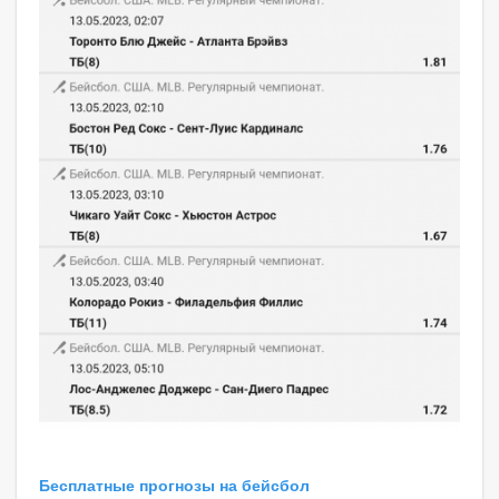
Бесплатные прогнозы на бейсбол