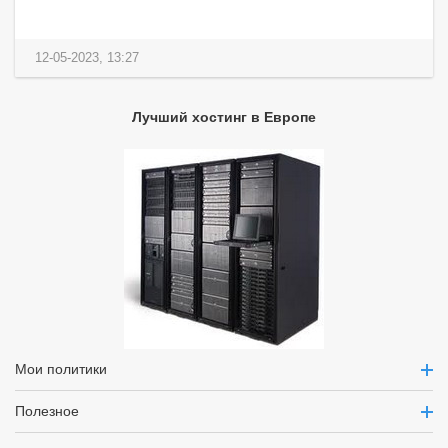
12-05-2023, 13:27
Лучший хостинг в Европе
Мои политики
Полезное