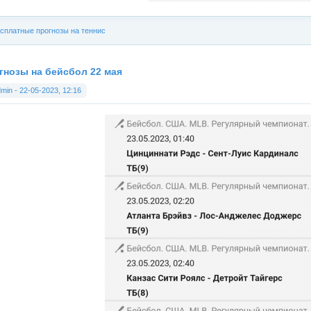
сплатные прогнозы на теннис
гнозы на бейсбол 22 мая
dmin
-
22-05-2023, 12:16