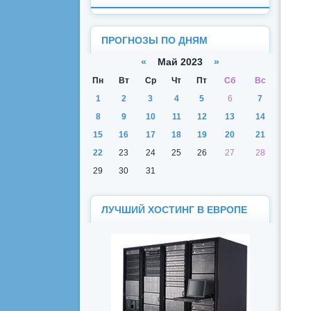
ПРОГНОЗЫ ПО ДНЯМ
«
Май 2023
»
Пн
Вт
Ср
Чт
Пт
Сб
Вс
1
2
3
4
5
6
7
8
9
10
11
12
13
14
15
16
17
18
19
20
21
22
23
24
25
26
27
28
29
30
31
ЛУЧШИЙ ХОСТИНГ В ЕВРОПЕ