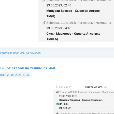
сплатные прогнозы на бейсбол
иншот ставок на теннис 21 мая
dmin
-
22-05-2023, 11:56