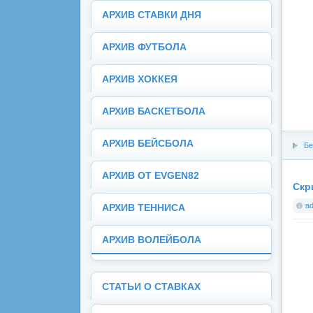
АРХИВ СТАВКИ ДНЯ
АРХИВ ФУТБОЛА
АРХИВ ХОККЕЯ
АРХИВ БАСКЕТБОЛА
АРХИВ БЕЙСБОЛА
Бе
АРХИВ ОТ EVGEN82
Скр
a
АРХИВ ТЕННИСА
АРХИВ ВОЛЕЙБОЛА
СТАТЬИ О СТАВКАХ