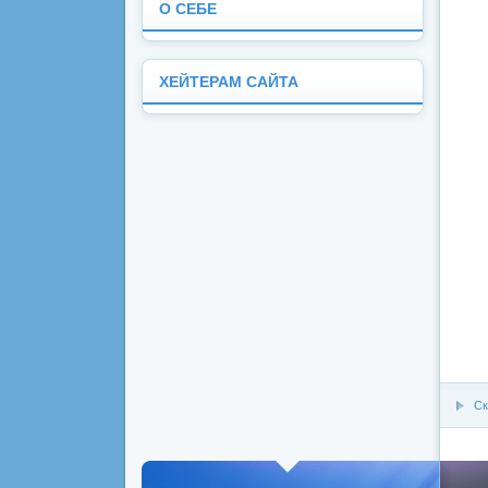
О СЕБЕ
ХЕЙТЕРАМ САЙТА
Ск