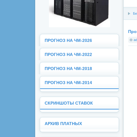
Бе
Про
a
ПРОГНОЗ НА ЧМ-2026
ПРОГНОЗ НА ЧМ-2022
ПРОГНОЗ НА ЧМ-2018
ПРОГНОЗ НА ЧМ-2014
СКРИНШОТЫ СТАВОК
АРХИВ ПЛАТНЫХ