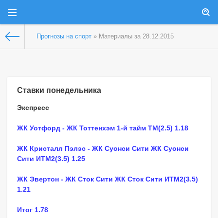
Прогнозы на спорт
» Материалы за 28.12.2015
Ставки понедельника
Экспресс
ЖК Уотфорд - ЖК Тоттенхэм 1-й тайм ТМ(2.5) 1.18
ЖК Кристалл Пэлэс - ЖК Суонси Сити ЖК Суонси
Сити ИТМ2(3.5) 1.25
ЖК Эвертон - ЖК Сток Сити ЖК Сток Сити ИТМ2(3.5)
1.21
Итог 1.78