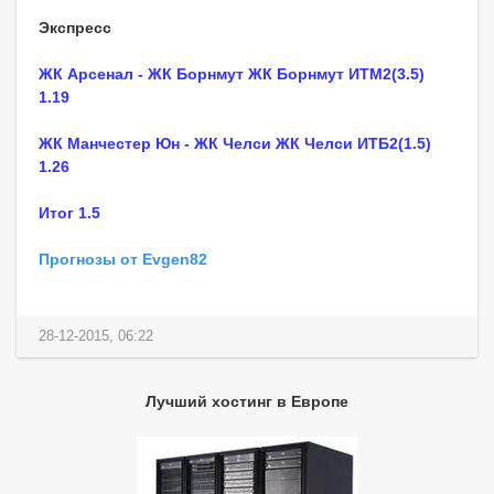
Экспресс
ЖК Арсенал - ЖК Борнмут ЖК Борнмут ИТМ2(3.5)
1.19
ЖК Манчестер Юн - ЖК Челси ЖК Челси ИТБ2(1.5)
1.26
Итог 1.5
Прогнозы от Evgen82
28-12-2015, 06:22
Лучший хостинг в Европе