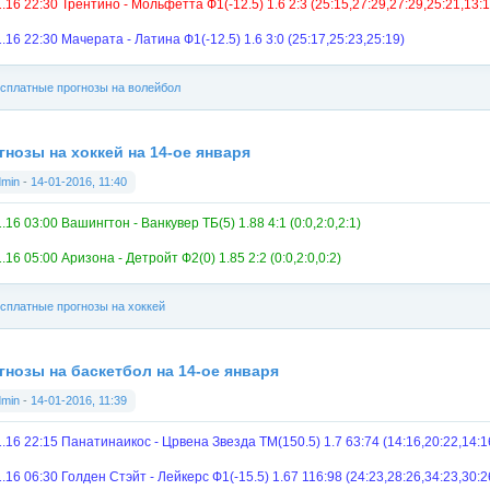
.16 22:30 Трентино - Мольфетта Ф1(-12.5) 1.6 2:3 (25:15,27:29,27:29,25:21,13:1
.16 22:30 Мачерата - Латина Ф1(-12.5) 1.6 3:0 (25:17,25:23,25:19)
сплатные прогнозы на волейбол
гнозы на хоккей на 14-ое января
dmin
-
14-01-2016, 11:40
.16 03:00 Вашингтон - Ванкувер ТБ(5) 1.88 4:1 (0:0,2:0,2:1)
.16 05:00 Аризона - Детройт Ф2(0) 1.85 2:2 (0:0,2:0,0:2)
сплатные прогнозы на хоккей
гнозы на баскетбол на 14-ое января
dmin
-
14-01-2016, 11:39
1.16 22:15 Панатинаикос - Црвена Звезда ТМ(150.5) 1.7 63:74 (14:16,20:22,14:1
.16 06:30 Голден Стэйт - Лейкерс Ф1(-15.5) 1.67 116:98 (24:23,28:26,34:23,30:2