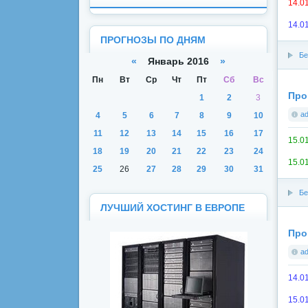
14.01
14.01
ПРОГНОЗЫ ПО ДНЯМ
Бе
«
Январь 2016
»
Пн
Вт
Ср
Чт
Пт
Сб
Вс
Про
1
2
3
a
4
5
6
7
8
9
10
11
12
13
14
15
16
17
15.01
18
19
20
21
22
23
24
15.01
25
26
27
28
29
30
31
Бе
ЛУЧШИЙ ХОСТИНГ В ЕВРОПЕ
Про
a
14.0
15.01