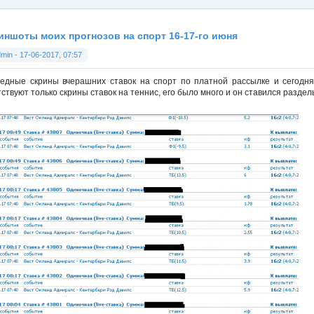
иншоты моих прогнозов на спорт 16-17-го июня
dmin
-
17-06-2017, 07:57
едные скрины вчерашних ставок на спорт по платной рассылке и сегодня
тствуют только скрины ставок на теннис, его было много и он ставился раздель