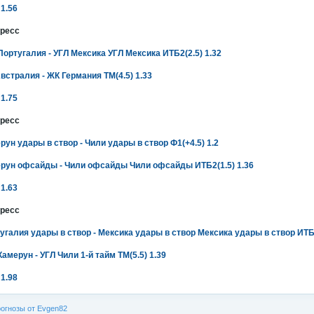
 1.56
ресс
Португалия - УГЛ Мексика УГЛ Мексика ИТБ2(2.5) 1.32
встралия - ЖК Германия ТМ(4.5) 1.33
 1.75
ресс
рун удары в створ - Чили удары в створ Ф1(+4.5) 1.2
рун офсайды - Чили офсайды Чили офсайды ИТБ2(1.5) 1.36
 1.63
ресс
угалия удары в створ - Мексика удары в створ Мексика удары в створ ИТБ2
Камерун - УГЛ Чили 1-й тайм ТМ(5.5) 1.39
 1.98
огнозы от Evgen82