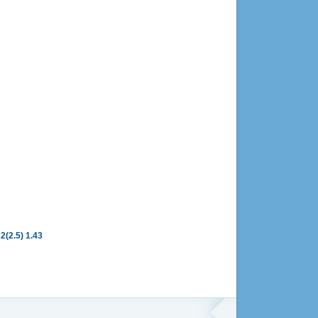
(2.5) 1.43