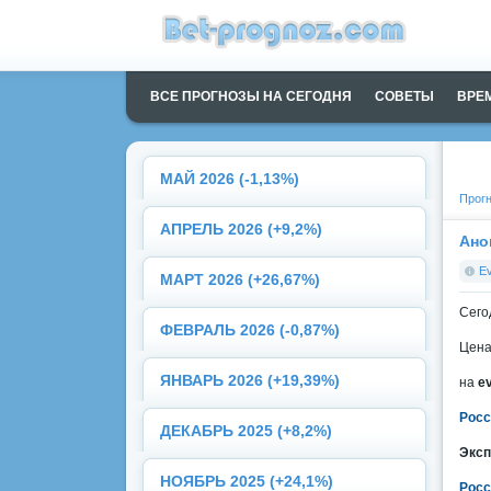
ВСЕ ПРОГНОЗЫ НА СЕГОДНЯ
СОВЕТЫ
ВРЕ
МАЙ 2026 (-1,13%)
Прогн
АПРЕЛЬ 2026 (+9,2%)
Ано
E
МАРТ 2026 (+26,67%)
Сего
ФЕВРАЛЬ 2026 (-0,87%)
Цена
ЯНВАРЬ 2026 (+19,39%)
на
e
Росс
ДЕКАБРЬ 2025 (+8,2%)
Эксп
НОЯБРЬ 2025 (+24,1%)
Росс