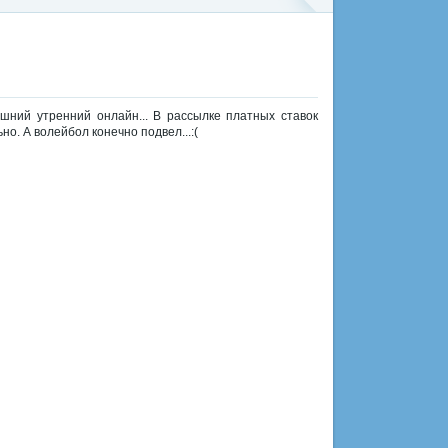
шний утренний онлайн... В рассылке платных ставок
но. А волейбол конечно подвел...:(