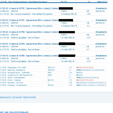
риншоты лучших прогнозов
нс на выходные