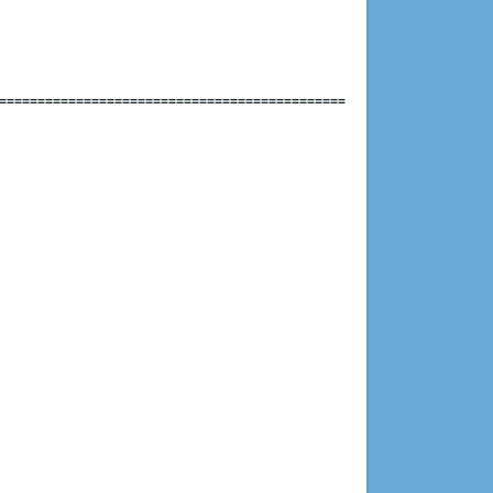
=============================================