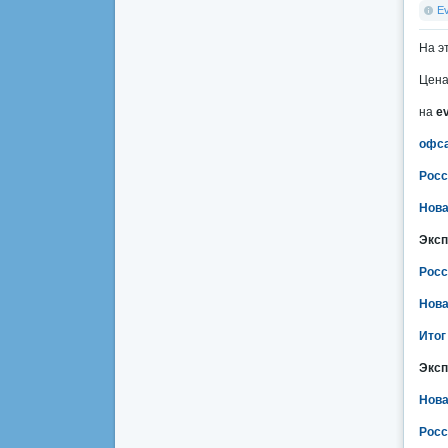
E
На э
Цена
на
e
офса
Росс
Нова
Эксп
Росс
Нова
Итог
Эксп
Нова
Росс