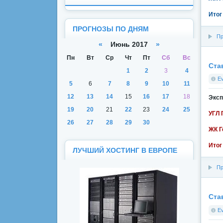
Итог
ПРОГНОЗЫ ПО ДНЯМ
Пр
«
Июнь 2017
»
Пн
Вт
Ср
Чт
Пт
Сб
Вс
Ста
1
2
3
4
E
5
6
7
8
9
10
11
12
13
14
15
16
17
18
Эксп
19
20
21
22
23
24
25
УГЛ 
26
27
28
29
30
ЖК Г
Итог
ЛУЧШИЙ ХОСТИНГ В ЕВРОПЕ
Пр
Ста
E