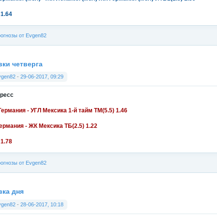
 1.64
огнозы от Evgen82
вки четверга
vgen82
-
29-06-2017, 09:29
ресс
Германия - УГЛ Мексика 1-й тайм ТМ(5.5) 1.46
ермания - ЖК Мексика ТБ(2.5) 1.22
 1.78
огнозы от Evgen82
вка дня
vgen82
-
28-06-2017, 10:18