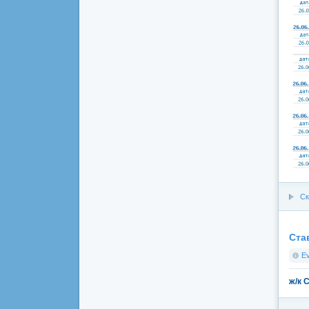
Ск
Ста
E
ж/к 