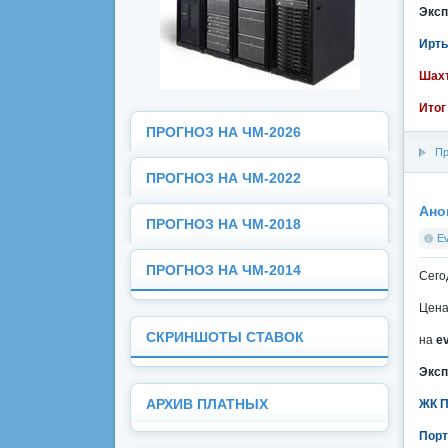
Эксп
Ирты
Шахт
Итог
ПРОГНОЗ НА ЧМ-2026
Пр
ПРОГНОЗ НА ЧМ-2022
Ано
ПРОГНОЗ НА ЧМ-2018
E
ПРОГНОЗ НА ЧМ-2014
Сего
Цена
СКРИНШОТЫ СТАВОК
на
e
Эксп
ЖК П
АРХИВ ПЛАТНЫХ
Порт