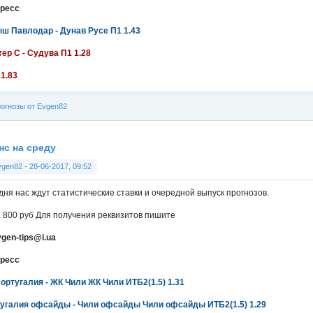
ресс
ш Павлодар - Дунав Русе П1 1.43
ер С - Судува П1 1.28
 1.83
огнозы от Evgen82
нс на среду
vgen82
-
28-06-2017, 09:52
дня нас ждут статистические ставки и очередной выпуск прогнозов.
 800 руб Для получения реквизитов пишите
vgen-tips@i.ua
ресс
ортугалия - ЖК Чили ЖК Чили ИТБ2(1.5) 1.31
угалия офсайды - Чили офсайды Чили офсайды ИТБ2(1.5) 1.29