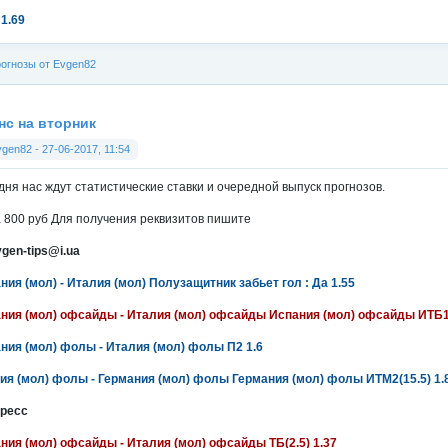
 1.69
огнозы от Evgen82
нс на вторник
vgen82
-
27-06-2017, 11:54
дня нас ждут статистические ставки и очередной выпуск прогнозов.
 800 руб Для получения реквизитов пишите
vgen-tips@i.ua
ния (мол) - Италия (мол) Полузащитник забьет гол : Да 1.55
ния (мол) офсайды - Италия (мол) офсайды Испания (мол) офсайды ИТБ1(
ния (мол) фолы - Италия (мол) фолы П2 1.6
ия (мол) фолы - Германия (мол) фолы Германия (мол) фолы ИТМ2(15.5) 1.
ресс
ния (мол) офсайды - Италия (мол) офсайды ТБ(2.5) 1.37