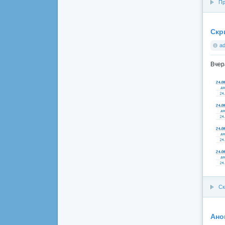
Пр
Скр
a
Вчер
Ск
Ано