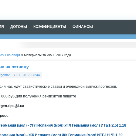
МЯ
ДОГОНЫ
КОЭФФИЦИЕНТЫ
ФИНАНСЫ
озы на спорт
» Материалы за Июнь 2017 года
нс на пятницу
vgen82
-
30-06-2017, 08:44
дня нас ждут статистические ставки и очередной выпуск прогнозов.
 800 руб Для получения реквизитов пишите
vgen-tips@i.ua
ресс
Германия (мол) - УГЛ Испания (мол) УГЛ Германия (мол) ИТБ1(2.5) 1.18
ермания (мол) - ЖК Испания (мол) ЖК Германия (мол) ИТБ1(1.5) 1.39