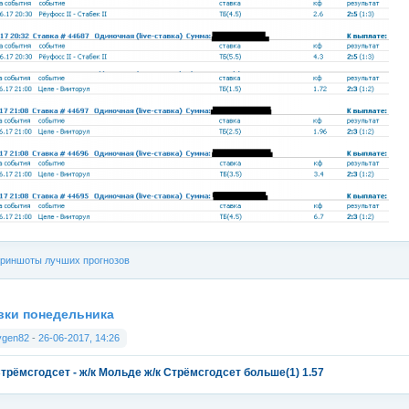
риншоты лучших прогнозов
вки понедельника
vgen82
-
26-06-2017, 14:26
Стрёмсгодсет - ж/к Мольде ж/к Стрёмсгодсет больше(1) 1.57