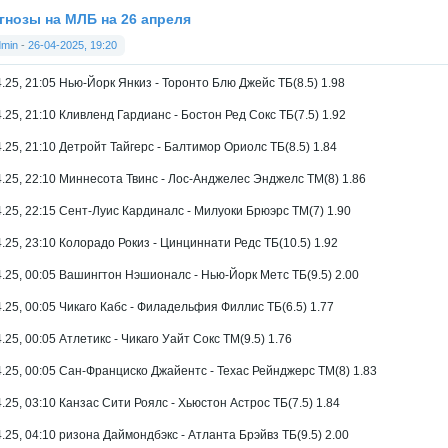
гнозы на МЛБ на 26 апреля
dmin
-
26-04-2025, 19:20
4.25, 21:05 Нью-Йорк Янкиз - Торонто Блю Джейс ТБ(8.5) 1.98
4.25, 21:10 Кливленд Гардианс - Бостон Ред Сокс ТБ(7.5) 1.92
4.25, 21:10 Детройт Тайгерс - Балтимор Ориолс ТБ(8.5) 1.84
4.25, 22:10 Миннесота Твинс - Лос-Анджелес Энджелс ТМ(8) 1.86
4.25, 22:15 Сент-Луис Кардиналс - Милуоки Брюэрс ТМ(7) 1.90
4.25, 23:10 Колорадо Рокиз - Цинциннати Редс ТБ(10.5) 1.92
4.25, 00:05 Вашингтон Нэшионалс - Нью-Йорк Метс ТБ(9.5) 2.00
4.25, 00:05 Чикаго Кабс - Филадельфия Филлис ТБ(6.5) 1.77
.25, 00:05 Атлетикс - Чикаго Уайт Сокс ТМ(9.5) 1.76
4.25, 00:05 Сан-Франциско Джайентс - Техас Рейнджерс ТМ(8) 1.83
4.25, 03:10 Канзас Сити Роялс - Хьюстон Астрос ТБ(7.5) 1.84
4.25, 04:10 ризона Даймондбэкс - Атланта Брэйвз ТБ(9.5) 2.00