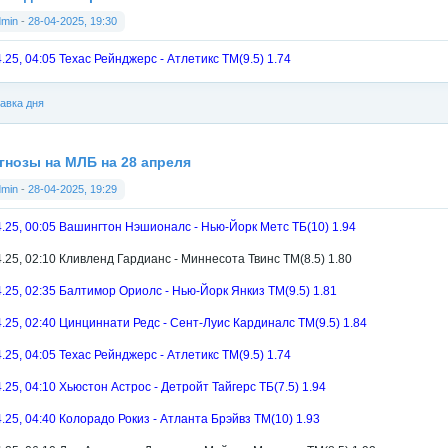
dmin
-
28-04-2025, 19:30
4.25, 04:05 Техас Рейнджерс - Атлетикс ТМ(9.5) 1.74
авка дня
гнозы на МЛБ на 28 апреля
dmin
-
28-04-2025, 19:29
4.25, 00:05 Вашингтон Нэшионалс - Нью-Йорк Метс ТБ(10) 1.94
4.25, 02:10 Кливленд Гардианс - Миннесота Твинс ТМ(8.5) 1.80
4.25, 02:35 Балтимор Ориолс - Нью-Йорк Янкиз ТМ(9.5) 1.81
4.25, 02:40 Цинциннати Редс - Сент-Луис Кардиналс ТМ(9.5) 1.84
4.25, 04:05 Техас Рейнджерс - Атлетикс ТМ(9.5) 1.74
4.25, 04:10 Хьюстон Астрос - Детройт Тайгерс ТБ(7.5) 1.94
4.25, 04:40 Колорадо Рокиз - Атланта Брэйвз ТМ(10) 1.93