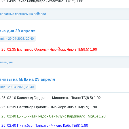
.25, 04:05 Техас Рейнджерс - Атлетикс ТБ(8.5) 1.86
сплатные прогнозы на бейсбол
вка дня 29 апреля
dmin
-
29-04-2025, 20:40
4.25, 02:35 Балтимор Ориолс - Нью-Йорк Янкиз ТМ(9.5) 1.90
авка дня
гнозы на МЛБ на 29 апреля
dmin
-
29-04-2025, 20:40
4.25, 02:10 Кливленд Гардианс - Миннесота Твинс ТБ(8.5) 1.92
4.25, 02:35 Балтимор Ориолс - Нью-Йорк Янкиз ТМ(9.5) 1.90
4.25, 02:40 Цинциннати Редс - Сент-Луис Кардиналс ТМ(9.5) 1.93
.25, 02:40 Питтсбург Пайрэтс - Чикаго Кабс ТБ(8) 1.80