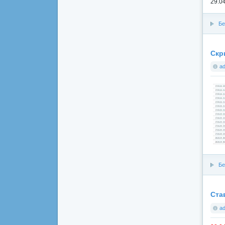
29.0
Бе
Скр
a
Бе
Ста
a