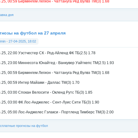
4.25, 00:59 Бирмингем Легион - Чаттануга Ред Вулвз ТМ(3) 1.68
авка дня
гнозы на футбол на 27 апреля
dmin
-
27-04-2025, 18:02
4.25, 22:00 Уэстчестер СК - Род-Айленд ФК ТБ(2.5) 1.78
4.25, 23:00 Миннесота Юнайтед - Ванкувер Уайткепс ТМ(2.5) 1.93
4.25, 00:59 Бирмингем Легион - Чаттануга Ред Вулвз ТМ(3) 1.68
4.25, 00:59 Интер Майами - Даллас ТМ(3) 1.70
4.25, 03:00 Спокан Велосити - Окленд Рутс ТБ(3) 1.85
4.25, 03:00 ФК Лос-Анджелес - Сент-Луис Сити ТБ(3) 1.90
4.25, 05:00 Лос-Анджелес Гэлакси - Портленд Тимберс ТМ(3) 2.00
сплатные прогнозы на футбол