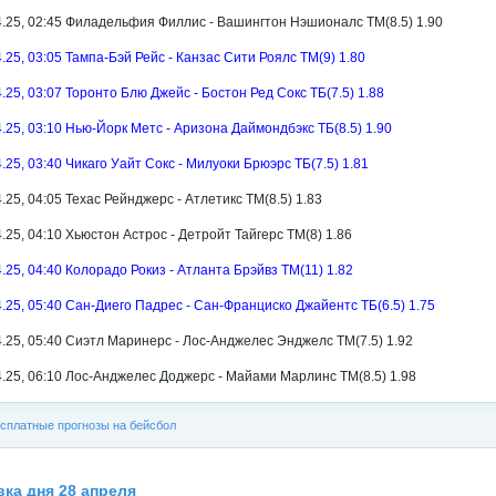
4.25, 02:45 Филадельфия Филлис - Вашингтон Нэшионалс ТМ(8.5) 1.90
4.25, 03:05 Тампа-Бэй Рейс - Канзас Сити Роялс ТМ(9) 1.80
4.25, 03:07 Торонто Блю Джейс - Бостон Ред Сокс ТБ(7.5) 1.88
4.25, 03:10 Нью-Йорк Метс - Аризона Даймондбэкс ТБ(8.5) 1.90
4.25, 03:40 Чикаго Уайт Сокс - Милуоки Брюэрс ТБ(7.5) 1.81
4.25, 04:05 Техас Рейнджерс - Атлетикс ТМ(8.5) 1.83
4.25, 04:10 Хьюстон Астрос - Детройт Тайгерс ТМ(8) 1.86
4.25, 04:40 Колорадо Рокиз - Атланта Брэйвз ТМ(11) 1.82
4.25, 05:40 Сан-Диего Падрес - Сан-Франциско Джайентс ТБ(6.5) 1.75
4.25, 05:40 Сиэтл Маринерс - Лос-Анджелес Энджелс ТМ(7.5) 1.92
4.25, 06:10 Лос-Анджелес Доджерс - Майами Марлинс ТМ(8.5) 1.98
сплатные прогнозы на бейсбол
вка дня 28 апреля