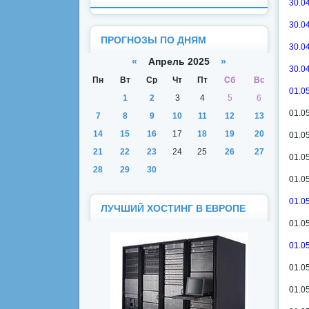
30.0
30.0
ПРОГНОЗЫ ПО ДНЯМ
30.0
«
Апрель 2025
»
30.0
Пн
Вт
Ср
Чт
Пт
Сб
Вс
01.0
1
2
3
4
5
6
01.0
7
8
9
10
11
12
13
14
15
16
17
18
19
20
01.0
21
22
23
24
25
26
27
01.0
28
29
30
01.05
01.0
ЛУЧШИЙ ХОСТИНГ В ЕВРОПЕ
01.0
01.0
01.0
01.0