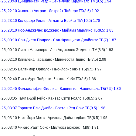
4.25, 20:40 Цинциннати Редс - Сент-Луис Кардиналс ТМ(9.5) 1.94
4.25, 22:10 Хьюстон Астрос - Детройт Тайгерс ТБ(8.5) 1.92
4.25, 23:10 Колорадо Рокиз - Атланта Брэйвз ТМ(10.5) 1.78
4.25, 23:10 Лос-Анджелес Доджерс - Майами Марлинс ТБ(9.5) 1.83
5.25, 00:10 Сан-Диего Падрес - Сан-Франциско Джайентс ТБ(7) 1.87
5.25, 00:10 Сиэтл Маринерс - Лос-Анджелес Энджелс ТМ(8.5) 1.93
5.25, 02:10 Кливленд Гардианс - Миннесота Твинс ТБ(7.5) 2.09
5.25, 02:35 Балтимор Ориолс - Нью-Йорк Янкиз ТБ(9.5) 1.97
.25, 02:40 Питтсбург Пайрэтс - Чикаго Кабс ТБ(8.5) 1.86
5.25, 02:45 Филадельфия Филлис - Вашингтон Нэшионалс ТБ(7.5) 1.86
5.25, 03:05 Тампа-Бэй Рейс - Канзас Сити Роялс ТБ(8.5) 2.07
5.25, 03:07 Торонто Блю Джейс - Бостон Ред Сокс ТБ(9.5) 1.98
5.25, 03:10 Нью-Йорк Метс - Аризона Даймондбэкс ТБ(8.5) 1.95
5.25, 03:40 Чикаго Уайт Сокс - Милуоки Брюэрс ТМ(8) 1.81