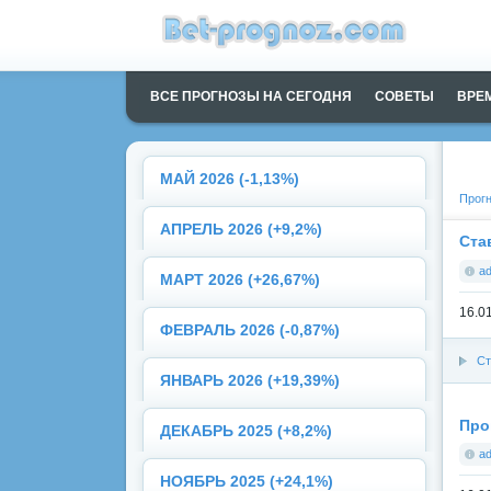
ВСЕ ПРОГНОЗЫ НА СЕГОДНЯ
СОВЕТЫ
ВРЕ
МАЙ 2026 (-1,13%)
Прогн
АПРЕЛЬ 2026 (+9,2%)
Став
a
МАРТ 2026 (+26,67%)
16.0
ФЕВРАЛЬ 2026 (-0,87%)
Ст
ЯНВАРЬ 2026 (+19,39%)
Про
ДЕКАБРЬ 2025 (+8,2%)
a
НОЯБРЬ 2025 (+24,1%)