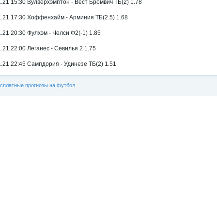
1.21 15:30 Вулверхэмптон - Вест Бромвич ТБ(2) 1.78
1.21 17:30 Хоффенхайм - Арминия ТБ(2.5) 1.68
.21 20:30 Фулхэм - Челси Ф2(-1) 1.85
1.21 22:00 Леганес - Севилья 2 1.75
1.21 22:45 Сампдория - Удинезе ТБ(2) 1.51
сплатные прогнозы на футбол