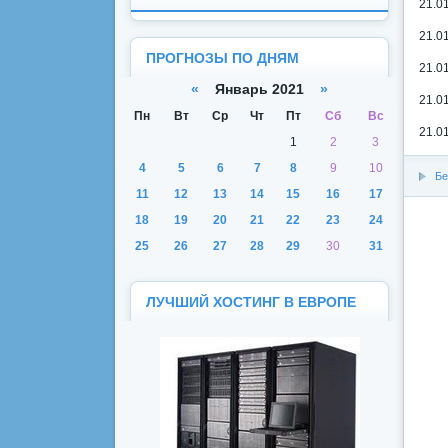
21.0
21.0
ПРОГНОЗЫ ПО ДНЯМ
21.0
«
Январь 2021
»
21.0
Пн
Вт
Ср
Чт
Пт
Сб
Вс
21.0
1
2
3
4
5
6
7
8
9
10
Бе
11
12
13
14
15
16
17
18
19
20
21
22
23
24
25
26
27
28
29
30
31
ЛУЧШИЙ ХОСТИНГ В ЕВРОПЕ