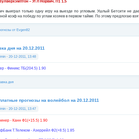
Вулверхэмптон – УГЛ Норвич. П1 1.5
ич выиграл только одну игру на выезде по угловым. Ушлый Бетсити не дает
ной коэф на победу по углам хозяев в первом тайме. По этому предлогаю взят
огнозы от Evgen82
ка дня на 20.12.2011
dmin
-
20-12-2011, 13:48
ер - Финикс ТБ(204.5) 1.90
авка дня
платные прогнозы на волейбол на 20.12.2011
dmin
-
20-12-2011, 13:47
инер - Канн Ф1(+15.5) 1.90
фБанк T.Телеком - Азеррейл Ф2(+8.5) 1.85