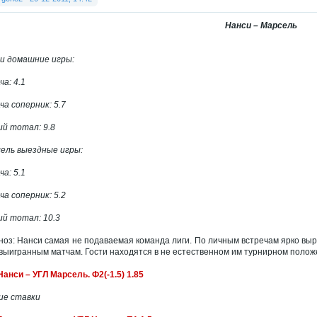
Нанси – Марсель
и домашние игры:
ча: 4.1
ча соперник: 5.7
й тотал: 9.8
ель выездные игры:
ча: 5.1
ча соперник: 5.2
й тотал: 10.3
ноз: Нанси самая не подаваемая команда лиги. По личным встречам ярко выр
 выигранным матчам. Гости находятся в не естественном им турнирном положе
Нанси – УГЛ Марсель. Ф2(-1.5) 1.85
ие ставки