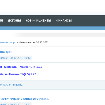
МЯ
ДОГОНЫ
КОЭФФИЦИЕНТЫ
ФИНАНСЫ
озы на спорт
» Материалы за 20.12.2011
вка дня
vgen82
-
20-12-2011, 19:13
и - Марсель – Марсель @ 1.91
берн - Болтон ТБ(2.5) 1.77
огнозы от Evgen82
тистические ставки вторника.
vgen82
-
20-12-2011, 14:42