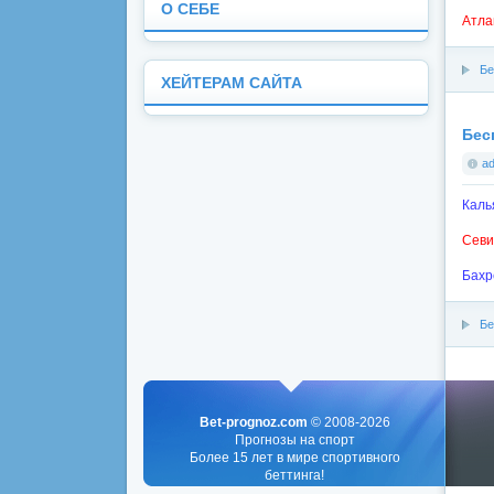
О СЕБЕ
Атла
Бе
ХЕЙТЕРАМ САЙТА
Бес
a
Каль
Севи
Бахр
Бе
Bet-prognoz.com
© 2008-2026
Прогнозы на спорт
Более 15 лет в мире спортивного
беттинга!