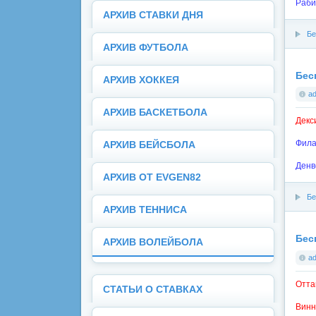
Раби
АРХИВ СТАВКИ ДНЯ
Бе
АРХИВ ФУТБОЛА
Бес
АРХИВ ХОККЕЯ
a
АРХИВ БАСКЕТБОЛА
Декси
Фила
АРХИВ БЕЙСБОЛА
Денв
АРХИВ ОТ EVGEN82
Бе
АРХИВ ТЕННИСА
Бес
АРХИВ ВОЛЕЙБОЛА
a
Отта
СТАТЬИ О СТАВКАХ
Винн