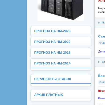
УГЛ 
Норв
смеш
Пр
ПРОГНОЗ НА ЧМ-2026
Став
ПРОГНОЗ НА ЧМ-2022
a
Денв
ПРОГНОЗ НА ЧМ-2018
Ст
ПРОГНОЗ НА ЧМ-2014
Бес
СКРИНШОТЫ СТАВОК
a
Швер
АРХИВ ПЛАТНЫХ
Вакы