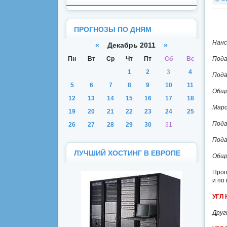
ПРОГНОЗЫ ПО ДНЯМ
Нанс
«
Декабрь 2011
»
Пн
Вт
Ср
Чт
Пт
Сб
Вс
Пода
1
2
3
4
Пода
5
6
7
8
9
10
11
Общи
12
13
14
15
16
17
18
Марс
19
20
21
22
23
24
25
Пода
26
27
28
29
30
31
Пода
ЛУЧШИЙ ХОСТИНГ В ЕВРОПЕ
Общи
Прог
и по
УГЛ 
Друг