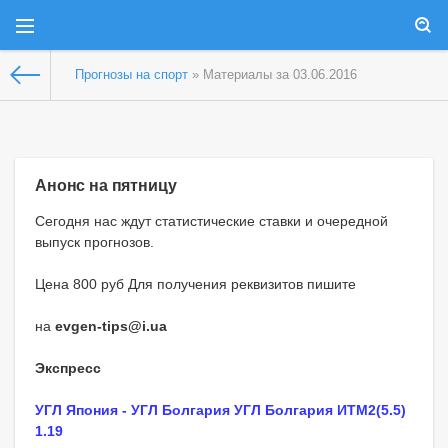
Прогнозы на спорт
» Материалы за 03.06.2016
Анонс на пятницу
Сегодня нас ждут статистические ставки и очередной
выпуск прогнозов.
Цена 800 руб Для получения реквизитов пишите
на
evgen-tips@i.ua
Экспресс
УГЛ Япония - УГЛ Болгария УГЛ Болгария ИТМ2(5.5)
1.19