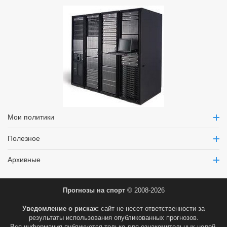
Мои политики
Полезное
Архивные
Прогнозы на спорт
© 2008-2026
Уведомление о рисках:
сайт не несет ответственности за
результаты использования опубликованных прогнозов.