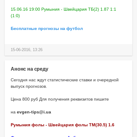
15.06.16 19:00 Румыния - Швейцария ТБ(2) 1.87 1:1
(1:0)
Бесплатные прогнозы на футбол
15-06-2016, 13:26
Анонс на среду
Сегодня нас ждут статистические ставки и очередной
выпуск прогнозов.
Цена 800 руб Для получения реквизитов пишите
на
evgen-tips@i.ua
Румыния фолы - Швейцария фолы ТМ(30.5) 1.6