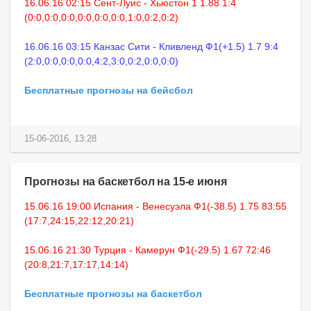
16.06.16 02:15 Сент-Луис - Хьюстон 1 1.88 1:4
(0:0,0:0,0:0,0:0,0:0,0:0,1:0,0:2,0:2)
16.06.16 03:15 Канзас Сити - Кливленд Ф1(+1.5) 1.7 9:4
(2:0,0:0,0:0,0:0,4:2,3:0,0:2,0:0,0:0)
Бесплатные прогнозы на бейсбол
15-06-2016, 13:28
Прогнозы на баскетбол на 15-е июня
15.06.16 19:00 Испания - Венесуэла Ф1(-38.5) 1.75 83:55
(17:7,24:15,22:12,20:21)
15.06.16 21:30 Турция - Камерун Ф1(-29.5) 1.67 72:46
(20:8,21:7,17:17,14:14)
Бесплатные прогнозы на баскетбол