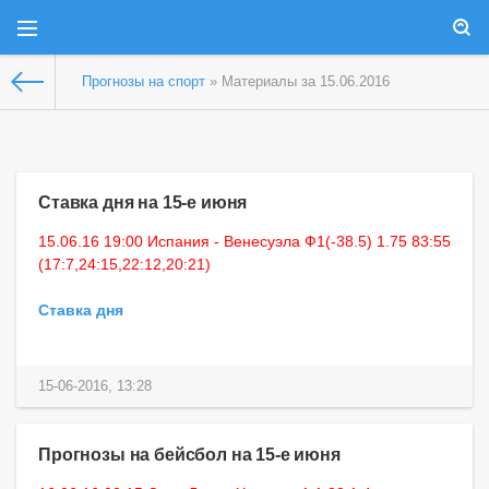
Прогнозы на спорт
» Материалы за 15.06.2016
Ставка дня на 15-е июня
15.06.16 19:00 Испания - Венесуэла Ф1(-38.5) 1.75 83:55
(17:7,24:15,22:12,20:21)
Ставка дня
15-06-2016, 13:28
Прогнозы на бейсбол на 15-е июня