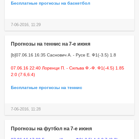
Бесплатные прогнозы на баскетбол
7-06-2016, 11:29
Прогнозы на теннис на 7-е июня
[b]07.06.16 16:35 Саснович А. - Русе Е. Ф1(-3.5) 1.8
07.06.16 22:40 Лоренци П. - Сильва Ф.-Ф. Ф1(-4.5) 1.85
2:0 (7:6,6:4)
Бесплатные прогнозы на теннис
7-06-2016, 11:28
Прогнозы на футбол на 7-е июня